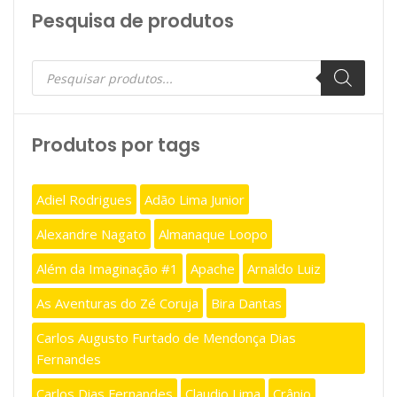
Pesquisa de produtos
Pesquisar
produtos
Produtos por tags
Adiel Rodrigues
Adão Lima Junior
Alexandre Nagato
Almanaque Loopo
Além da Imaginação #1
Apache
Arnaldo Luiz
As Aventuras do Zé Coruja
Bira Dantas
Carlos Augusto Furtado de Mendonça Dias
Fernandes
Carlos Dias Fernandes
Claudio Lima
Crânio