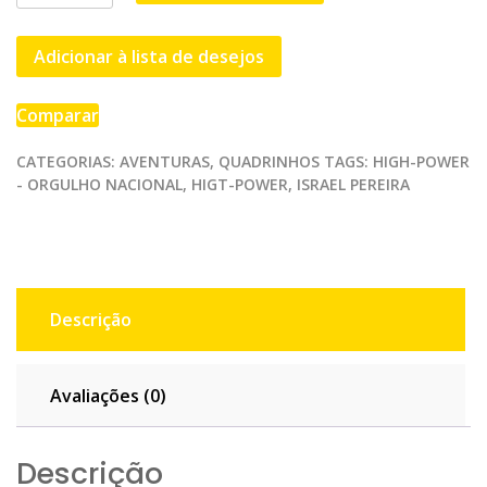
Power
-
Adicionar à lista de desejos
Vol.1
-
Orgulho
Comparar
Nacional
quantidade
CATEGORIAS:
AVENTURAS
,
QUADRINHOS
TAGS:
HIGH-POWER
- ORGULHO NACIONAL
,
HIGT-POWER
,
ISRAEL PEREIRA
Descrição
Avaliações (0)
Descrição