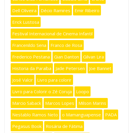
Dell Oliveira
Décio Ramires
Emir Ribeiro
Erick Lustosa
Festival Internacional de Cinema Infantil
Francenildo Sena
Franco de Rosa
Frederico Pestana
Gian Danton
Gilvan Lira
Historia da Paraíba
Jade Petersen
Joe Bannet
José Valcir
Livro para colorir
Livro para Colorir o Zé Coruja
Loopo
Marcio Saback
Marcos Lopes
Milson Marins
Nestablo Ramos Neto
o Mamanguapense
PADA
Pegasus Book
Rosária de Fátima