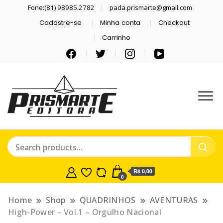
Fone:(81) 98985.2782
pada.prismarte@gmail.com
Cadastre-se
Minha conta
Checkout
Carrinho
Se inspire com LIVROS E
PRISMARTE
QUADRINHOS.
EDITORA
R$ 0,00
0
Home
Shop
QUADRINHOS
AVENTURAS
High-Power – Vol.1 – Orgulho Nacional