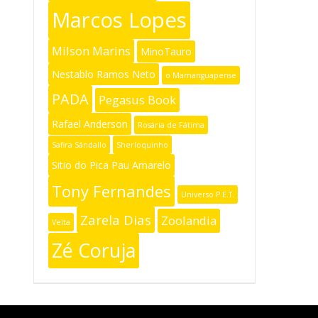
Marcos Lopes
Milson Marins
MinoTauro
Nestablo Ramos Neto
o Mamanguapense
PADA
Pegasus Book
Rafael Anderson
Rosária de Fátima
Safira Sándallo
Sherloquinho
Sitio do Pica Pau Amarelo
Tony Fernandes
Universo P.E.T.
Zarela Dias
Zoolandia
Velta
Zé Coruja