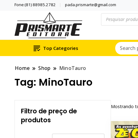
Fone:(81) 88985.2782
pada.prismarte@gmail.com
Pesquisar
produtos
Se inspire com LIVRO
PRISMARTE E
Top Categories
Home
Shop
MinoTauro
Tag:
MinoTauro
Mostrando to
Filtro de preço de
produtos