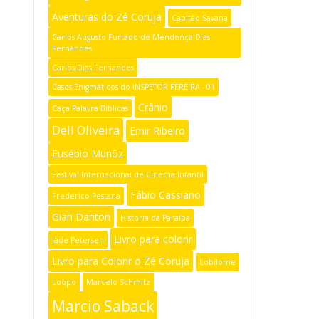
Aventuras do Zé Coruja
Capitão Savana
Carlos Augusto Furtado de Mendonça Dias
Fernandes
Carlos Dias Fernandes
Casos Enigmáticos do INSPETOR PEREIRA - 01
Crânio
Caça Palavra Bíblicas
Dell Oliveira
Emir Ribeiro
Eusébio Munõz
Festival Internacional de Cinema Infantil
Fábio Cassiano
Frederico Pestana
Gian Danton
Historia da Paraíba
Livro para colorir
Jade Petersen
Livro para Colorir o Zé Coruja
Lobilome
Loopo
Marcelo Schmitz
Marcio Saback