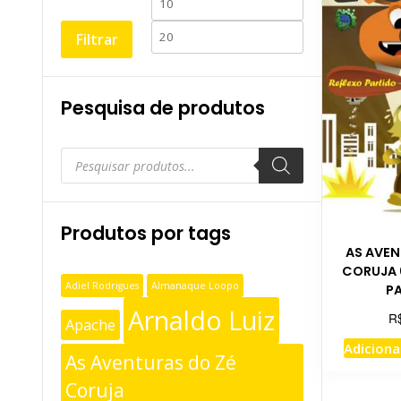
Preço
Preço
mínimo
máximo
Filtrar
Pesquisa de produtos
Pesquisar
produtos
Produtos por tags
AS AVEN
CORUJA 
Adiel Rodrigues
Almanaque Loopo
P
Arnaldo Luiz
R
Apache
Adiciona
As Aventuras do Zé
Coruja