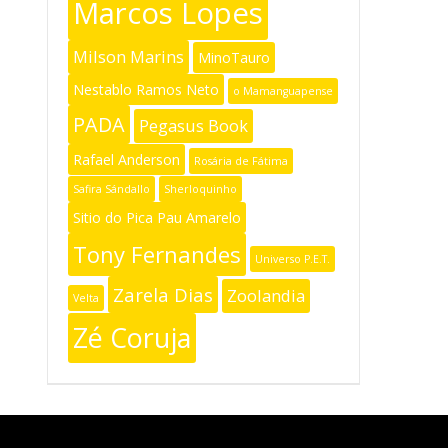
Marcos Lopes
Milson Marins
MinoTauro
Nestablo Ramos Neto
o Mamanguapense
PADA
Pegasus Book
Rafael Anderson
Rosária de Fátima
Safira Sándallo
Sherloquinho
Sitio do Pica Pau Amarelo
Tony Fernandes
Universo P.E.T.
Zarela Dias
Zoolandia
Velta
Zé Coruja