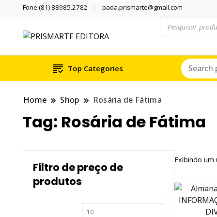
Fone:(81) 88985.2782
pada.prismarte@gmail.com
Pesquisar
produtos
Se inspire com LIVROS E Q
PRISMARTE EDIT
Top Categories
Home
Shop
Rosária de Fátima
Tag:
Rosária de Fátima
Exibindo um 
Filtro de preço de
produtos
Preço
Preço