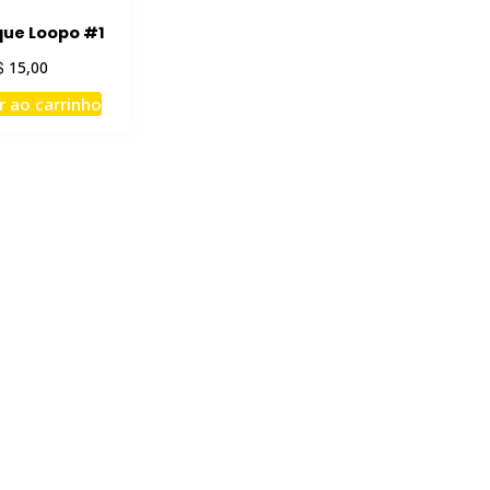
ue Loopo #1
$
15,00
r ao carrinho