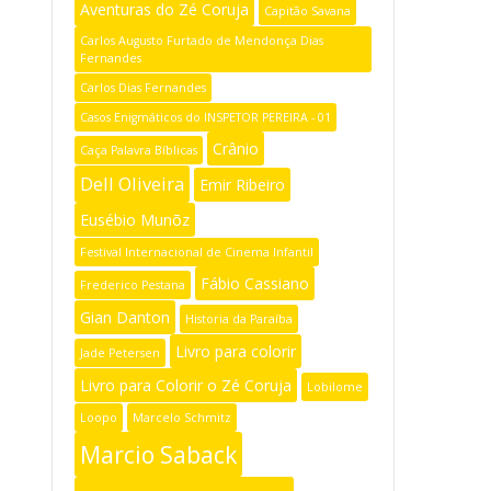
Aventuras do Zé Coruja
Capitão Savana
Carlos Augusto Furtado de Mendonça Dias
Fernandes
Carlos Dias Fernandes
Casos Enigmáticos do INSPETOR PEREIRA - 01
Crânio
Caça Palavra Bíblicas
Dell Oliveira
Emir Ribeiro
Eusébio Munõz
Festival Internacional de Cinema Infantil
Fábio Cassiano
Frederico Pestana
Gian Danton
Historia da Paraíba
Livro para colorir
Jade Petersen
Livro para Colorir o Zé Coruja
Lobilome
Loopo
Marcelo Schmitz
Marcio Saback