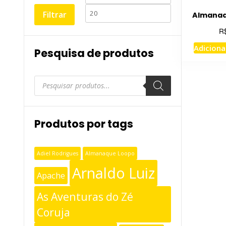
mínimo
máximo
Filtrar
Almanaq
R
Adiciona
Pesquisa de produtos
Pesquisar
produtos
Produtos por tags
Adiel Rodrigues
Almanaque Loopo
Arnaldo Luiz
Apache
As Aventuras do Zé
Coruja