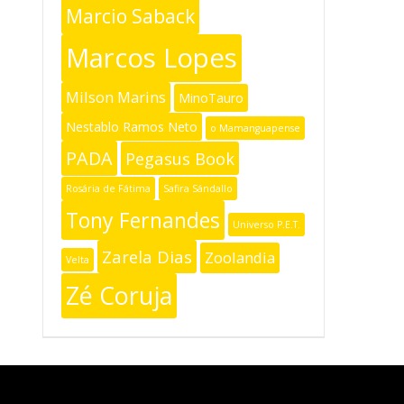
Marcio Saback
Marcos Lopes
Milson Marins
MinoTauro
Nestablo Ramos Neto
o Mamanguapense
PADA
Pegasus Book
Rosária de Fátima
Safira Sándallo
Tony Fernandes
Universo P.E.T.
Zarela Dias
Zoolandia
Velta
Zé Coruja