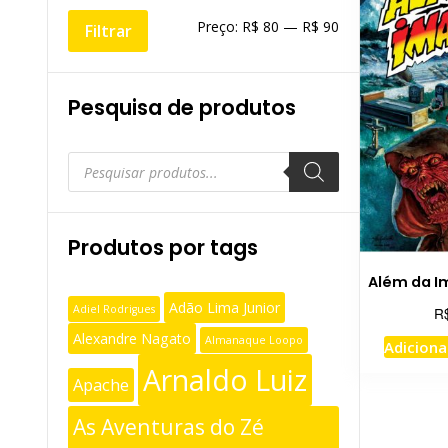
Preço
Preço
Preço:
R$ 80
—
R$ 90
Filtrar
mínimo
máximo
Pesquisa de produtos
Pesquisar
produtos
Produtos por tags
Além da I
Adão Lima Junior
Adiel Rodrigues
R
Alexandre Nagato
Almanaque Loopo
Adiciona
Arnaldo Luiz
Apache
As Aventuras do Zé