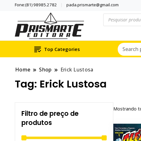
Fone:(81) 98985.2782
pada.prismarte@gmail.com
Pesquisar
produtos
Se inspire com LIVRO
PRISMARTE E
Top Categories
Home
Shop
Erick Lustosa
Tag:
Erick Lustosa
Mostrando to
Filtro de preço de
produtos