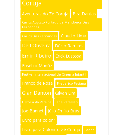
Coruja
Aventuras do Zé Coruja
Bira Dantas
Carlos Augusto Furtado de Mendonça Dias
Fernandes
Claudio Lima
Carlos Dias Fernandes
Dell Oliveira
Décio Ramires
Emir Ribeiro
Erick Lustosa
Eusébio Munõz
Festival Internacional de Cinema Infantil
Franco de Rosa
Frederico Pestana
Gian Danton
Gilvan Lira
Historia da Paraíba
Jade Petersen
Joe Bannet
Júlio Emílio Brás
Livro para colorir
Livro para Colorir o Zé Coruja
Loopo