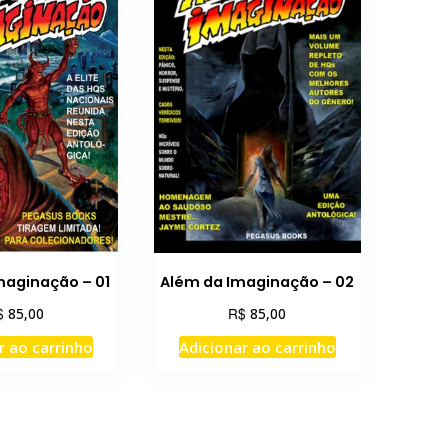
maginação – 01
Além da Imaginação – 02
$
R$
85,00
85,00
r ao carrinho
Adicionar ao carrinho