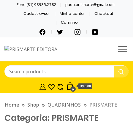
Fone:(81) 98985.2782
pada.prismarte@gmail.com
Cadastre-se
Minha conta
Checkout
Carrinho
Se inspire com LIVROS E
PRISMARTE
QUADRINHOS.
EDITORA
R$ 0,00
0
Home
Shop
QUADRINHOS
PRISMARTE
Categoria:
PRISMARTE