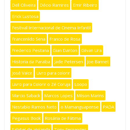
Dell Oliveira
Décio Ramires
Emir Ribeiro
Erick Lustosa
Festival Internacional de Cinema Infantil
Francenildo Sena
Franco de Rosa
Frederico Pestana
Gian Danton
Gilvan Lira
Historia da Paraíba
Jade Petersen
Joe Bannet
José Valcir
Livro para colorir
Livro para Colorir o Zé Coruja
Loopo
Marcio Saback
Marcos Lopes
Milson Marins
Nestablo Ramos Neto
o Mamanguapense
PADA
Pegasus Book
Rosária de Fátima
Salatiel de Holanda
Tony Fernandes