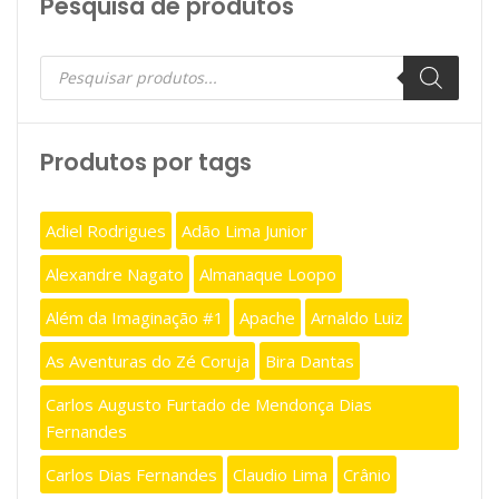
Pesquisa de produtos
Pesquisar
produtos
Produtos por tags
Adiel Rodrigues
Adão Lima Junior
Alexandre Nagato
Almanaque Loopo
Além da Imaginação #1
Apache
Arnaldo Luiz
As Aventuras do Zé Coruja
Bira Dantas
Carlos Augusto Furtado de Mendonça Dias
Fernandes
Carlos Dias Fernandes
Claudio Lima
Crânio