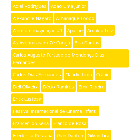
Adiel Rodrigues
Adão Lima Junior
Alexandre Nagato
Almanaque Loopo
Além da Imaginação #1
Apache
Arnaldo Luiz
As Aventuras do Zé Coruja
Bira Dantas
Carlos Augusto Furtado de Mendonça Dias
Fernandes
Carlos Dias Fernandes
Claudio Lima
Crânio
Dell Oliveira
Décio Ramires
Emir Ribeiro
Erick Lustosa
Festival Internacional de Cinema Infantil
Francenildo Sena
Franco de Rosa
Frederico Pestana
Gian Danton
Gilvan Lira