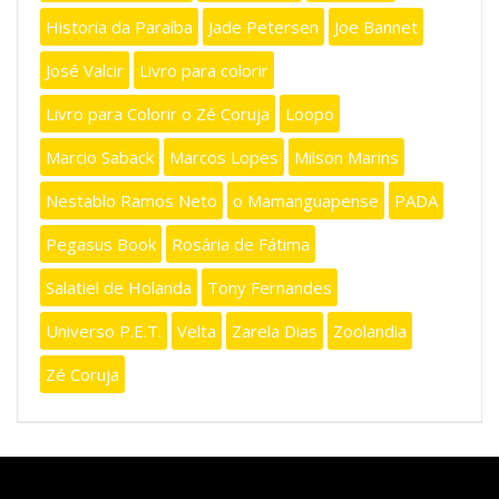
Historia da Paraíba
Jade Petersen
Joe Bannet
José Valcir
Livro para colorir
Livro para Colorir o Zé Coruja
Loopo
Marcio Saback
Marcos Lopes
Milson Marins
Nestablo Ramos Neto
o Mamanguapense
PADA
Pegasus Book
Rosária de Fátima
Salatiel de Holanda
Tony Fernandes
Universo P.E.T.
Velta
Zarela Dias
Zoolandia
Zé Coruja