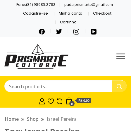
Fone:(81) 98985.2782
pada.prismarte@gmail.com
Cadastre-se
Minha conta
Checkout
Carrinho
Se inspire com LIVROS E
PRISMARTE
QUADRINHOS.
EDITORA
R$ 0,00
0
Home
Shop
Israel Pereira