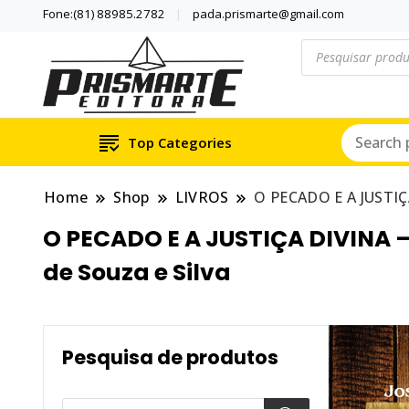
Fone:(81) 88985.2782
pada.prismarte@gmail.com
Pesquisar
produtos
Se inspire com LIVRO
PRISMARTE E
Top Categories
Home
Shop
LIVROS
O PECADO E A JUSTIÇA
O PECADO E A JUSTIÇA DIVINA – 
de Souza e Silva
Pesquisa de produtos
Pesquisar