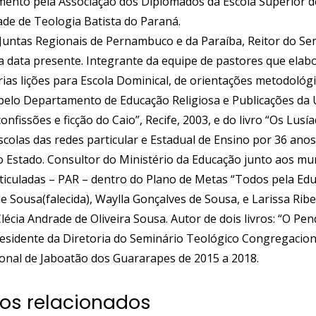
ento pela Associação dos Diplomados da Escola Superior de
ade de Teologia Batista do Paraná.
 Juntas Regionais de Pernambuco e da Paraíba, Reitor do S
 a data presente. Integrante da equipe de pastores que elab
rias lições para Escola Dominical, de orientações metodológ
pelo Departamento de Educação Religiosa e Publicações da UI
confissões e ficção do Caio”, Recife, 2003, e do livro “Os Lu
scolas das redes particular e Estadual de Ensino por 36 ano
 Estado. Consultor do Ministério da Educação junto aos mu
ticuladas – PAR – dentro do Plano de Metas “Todos pela Educ
e Sousa(falecida), Waylla Gonçalves de Sousa, e Larissa Rib
Clécia Andrade de Oliveira Sousa. Autor de dois livros: “O P
esidente da Diretoria do Seminário Teológico Congregacional
nal de Jaboatão dos Guararapes de 2015 a 2018.
os relacionados