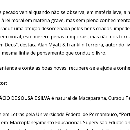
e pecado venial quando não se observa, em matéria leve, a m
à lei moral em matéria grave, mas sem pleno conhecimento
 traduz uma afeição desordenada pelos bens criados; impede 
bem moral, este merece penas temporais, mas não nos torna
om Deus”, destaca Alan Myatt & Franklin Ferreira, autor do li
 mesma linha de pensamento que conduz o livro.
 entenda e conta as boas novas, recupere-se e ajude a conhe
or:
ÁCIO DE SOUSA E SILVA
é natural de Macaparana, Cursou Te
e em Letras pela Universidade Federal de Pernambuco, “Por
 em: Macroplanejamento Educacional, Supervisão Educacion