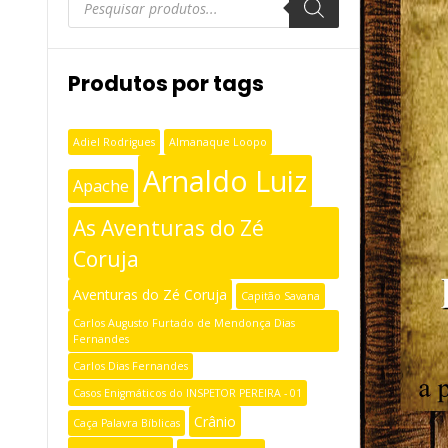
produtos
Produtos por tags
Adiel Rodrigues
Almanaque Loopo
Arnaldo Luiz
Apache
As Aventuras do Zé
Coruja
Aventuras do Zé Coruja
Capitão Savana
Carlos Augusto Furtado de Mendonça Dias
Fernandes
Carlos Dias Fernandes
Casos Enigmáticos do INSPETOR PEREIRA - 01
Crânio
Caça Palavra Bíblicas