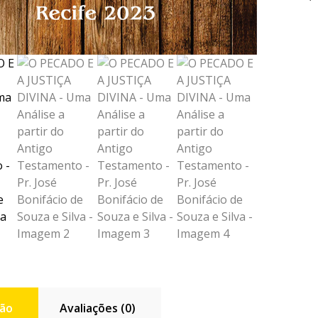
a
partir
do
Antigo
Testa
-
Pr.
José
Bonifá
de
Souza
e
Silva
quant
ção
Avaliações (0)