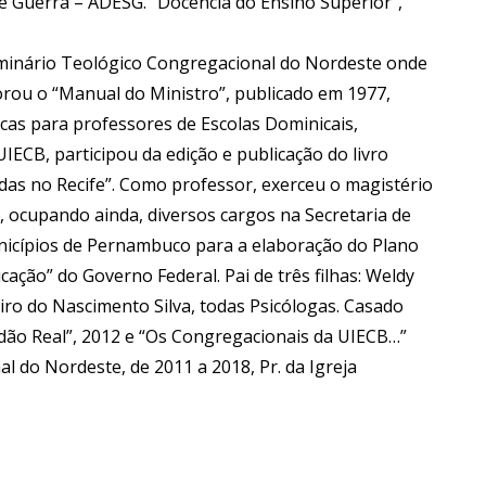
 Guerra – ADESG. “Docência do Ensino Superior”,
eminário Teológico Congregacional do Nordeste onde
orou o “Manual do Ministro”, publicado em 1977,
icas para professores de Escolas Dominicais,
ECB, participou da edição e publicação do livro
síadas no Recife”. Como professor, exerceu o magistério
s, ocupando ainda, diversos cargos na Secretaria de
nicípios de Pernambuco para a elaboração do Plano
ação” do Governo Federal. Pai de três filhas: Weldy
eiro do Nascimento Silva, todas Psicólogas. Casado
endão Real”, 2012 e “Os Congregacionais da UIECB…”
 do Nordeste, de 2011 a 2018, Pr. da Igreja