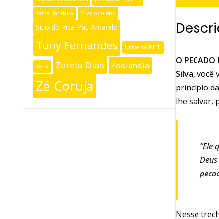
Safira Sándallo
Sherloquinho
Descr
Sitio do Pica Pau Amarelo
Tony Fernandes
Universo P.E.T.
O PECADO E
Zarela Dias
Zoolandia
Velta
Silva
, você
Zé Coruja
princípio d
lhe salvar,
“Ele 
Deus 
pecad
Nesse trech