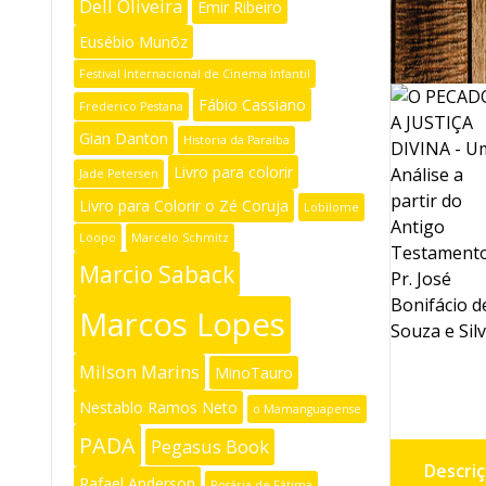
Dell Oliveira
Emir Ribeiro
Eusébio Munõz
Festival Internacional de Cinema Infantil
Fábio Cassiano
Frederico Pestana
Gian Danton
Historia da Paraíba
Livro para colorir
Jade Petersen
Livro para Colorir o Zé Coruja
Lobilome
Loopo
Marcelo Schmitz
Marcio Saback
Marcos Lopes
Milson Marins
MinoTauro
Nestablo Ramos Neto
o Mamanguapense
PADA
Pegasus Book
Descri
Rafael Anderson
Rosária de Fátima