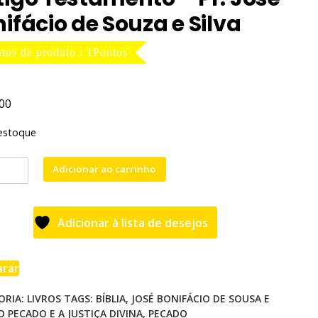
ifácio de Souza e Silva
tos de produto : 1Pontos
00
estoque
Adicionar ao carrinho
DO
Adicionar à lista de desejos
ÇA
A
rar
ORIA:
LIVROS
TAGS:
BÍBLIA
,
JOSÉ BONIFÁCIO DE SOUSA E
e
O PECADO E A JUSTIÇA DIVINA
,
PECADO