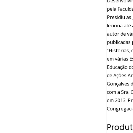
Desenvolvim
pela Faculd
Presidiu as
leciona até
autor de vá
publicadas 
“Histórias, 
em várias E
Educação do
de Ações Ar
Gonçalves d
com a Sra. 
em 2013. Pr
Congregacio
Produt