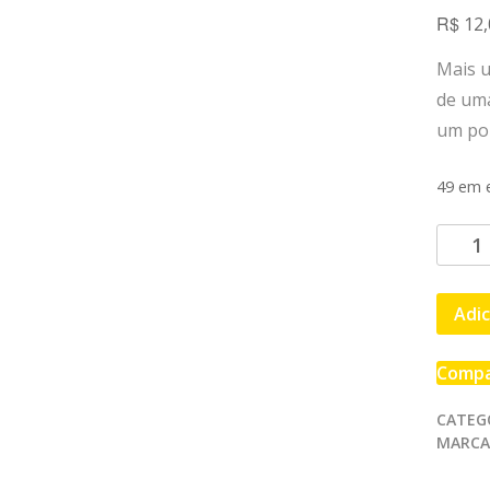
R$
12,
Mais 
de uma
um po
49 em 
AS
AVEN
DO
Adic
ZÉ
CORUJ
22
Compa
-
OS
CATEG
MARCA
VALEN
DA