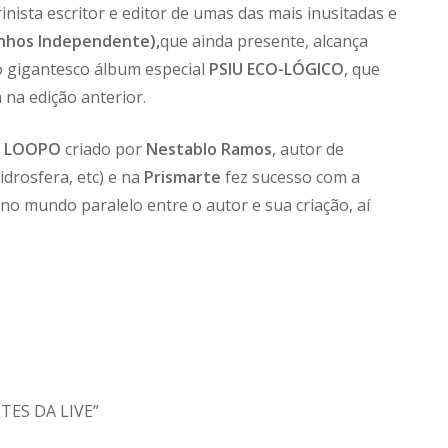
rinista escritor e editor de umas das mais inusitadas e
inhos Independente),
que ainda presente, alcança
o gigantesco álbum especial
PSIU ECO-LÓGICO
, que
a na edição anterior.
o
LOOPO
criado por
Nestablo Ramos
, autor de
drosfera, etc) e na
Prismarte
fez sucesso com a
o mundo paralelo entre o autor e sua criação, aí
NTES DA LIVE”