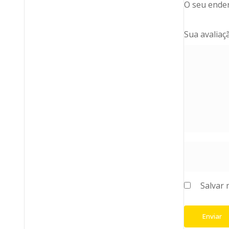
O seu ender
Sua avalia
Salvar 