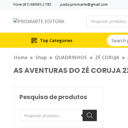
Fone:(81) 98985.2782
pada.prismarte@gmail.com
Pesquisar
produtos
Se inspire com LIVROS E Q
PRISMARTE EDIT
Top Categories
Home
Shop
QUADRINHOS
ZÉ CORUJA
AS AVENTURAS DO ZÉ CORUJA 22
Pesquisa de produtos
Pesquisar
produtos