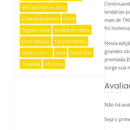
Continuand
Nestablo Ramos Neto
lendárias p
o Mamanguapense
PADA
mais de 190
foi homena
Pegasus Book
Rosária de Fátima
Safira Sándallo
Tony Fernandes
Nesta ediç
grandes obr
Universo P.E.T.
Velta
Zarela Dias
premiada
Z
Zoolandia
Zé Coruja
surge sua na
Avalia
Não há aval
Seja o pri