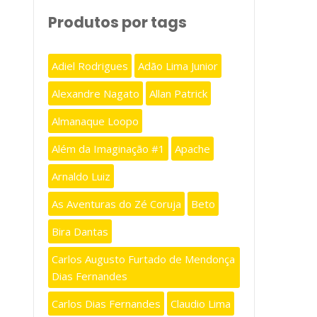
Produtos por tags
Adiel Rodrigues
Adão Lima Junior
Alexandre Nagato
Allan Patrick
Almanaque Loopo
Além da Imaginação #1
Apache
Arnaldo Luiz
As Aventuras do Zé Coruja
Beto
Bira Dantas
Carlos Augusto Furtado de Mendonça
Dias Fernandes
Carlos Dias Fernandes
Claudio Lima