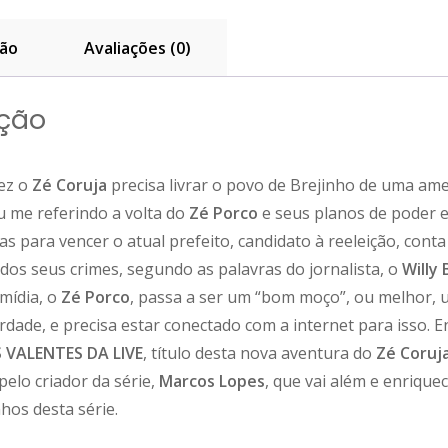
LIVE
quant
ção
Avaliações (0)
ição
ez o
Zé Coruja
precisa livrar o povo de Brejinho de uma am
u me referindo a volta do
Zé Porco
e seus planos de poder e
as para vencer o atual prefeito, candidato à reeleição, cont
dos seus crimes, segundo as palavras do jornalista, o
Willy 
 mídia, o
Zé Porco
, passa a ser um “bom moço”, ou melhor, 
erdade, e precisa estar conectado com a internet para isso. 
 VALENTES DA LIVE
, título desta nova aventura do
Zé Coruj
elo criador da série,
Marcos Lopes
, que vai além e enrique
hos desta série.