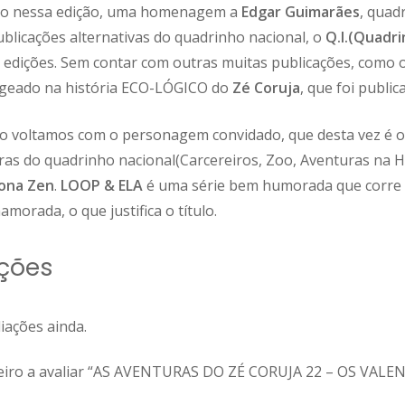
o nessa edição, uma homenagem a
Edgar Guimarães
, quad
ublicações alternativas do quadrinho nacional, o
Q.I.(Quadr
 edições. Sem contar com outras muitas publicações, como 
geado na história ECO-LÓGICO do
Zé Coruja
, que foi public
ão voltamos com o personagem convidado, que desta vez é 
as do quadrinho nacional(Carcereiros, Zoo, Aventuras na Hi
ona Zen
.
LOOP & ELA
é uma série bem humorada que corre n
morada, o que justifica o título.
ções
iações ainda.
meiro a avaliar “AS AVENTURAS DO ZÉ CORUJA 22 – OS VALE