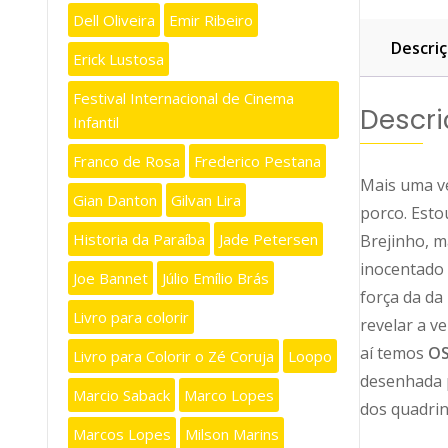
Dell Oliveira
Emir Ribeiro
Descri
Erick Lustosa
Festival Internacional de Cinema
Descr
Infantil
Franco de Rosa
Frederico Pestana
Mais uma v
Gian Danton
Gilvan Lira
porco. Esto
Historia da Paraíba
Jade Petersen
Brejinho, m
inocentado 
Joe Bannet
Júlio Emílio Brás
força da da
Livro para colorir
revelar a v
aí temos
OS
Livro para Colorir o Zé Coruja
Loopo
desenhada p
Marcio Saback
Marco Lopes
dos quadrin
Marcos Lopes
Milson Marins