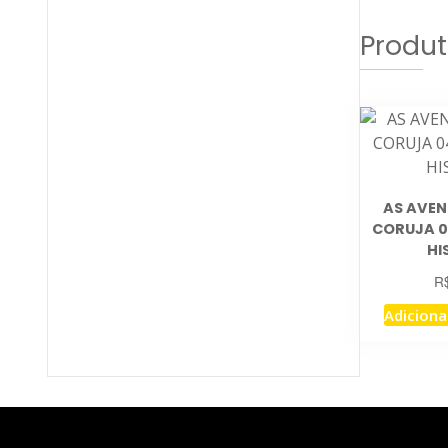
Produt
AS AVEN
CORUJA 04
HI
R
Adiciona