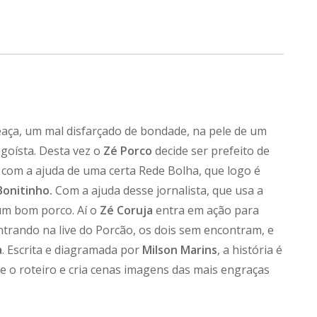
idade
eaça, um mal disfarçado de bondade, na pele de um
goísta. Desta vez o
Zé Porco
decide ser prefeito de
a com a ajuda de uma certa Rede Bolha, que logo é
Bonitinho.
Com a ajuda desse jornalista, que usa a
um bom porco. Aí o
Zé Coruja
entra em ação para
Entrando na live do Porcão, os dois sem encontram, e
a
. Escrita e diagramada por
Milson Marins
, a história é
ce o roteiro e cria cenas imagens das mais engraças