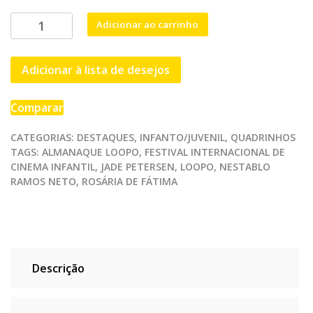
Almanaque
Adicionar ao carrinho
Loopo
#1
Adicionar à lista de desejos
-
Destaque
quantidade
Comparar
CATEGORIAS:
DESTAQUES
,
INFANTO/JUVENIL
,
QUADRINHOS
TAGS:
ALMANAQUE LOOPO
,
FESTIVAL INTERNACIONAL DE
CINEMA INFANTIL
,
JADE PETERSEN
,
LOOPO
,
NESTABLO
RAMOS NETO
,
ROSÁRIA DE FÁTIMA
Descrição