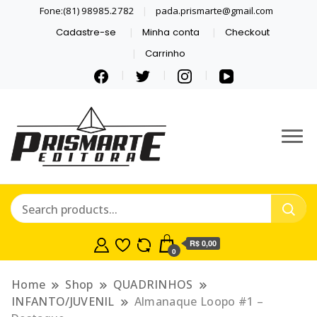
Fone:(81) 98985.2782
pada.prismarte@gmail.com
Cadastre-se
Minha conta
Checkout
Carrinho
Se inspire com LIVROS E
PRISMARTE
QUADRINHOS.
EDITORA
R$ 0,00
0
Home
Shop
QUADRINHOS
INFANTO/JUVENIL
Almanaque Loopo #1 –