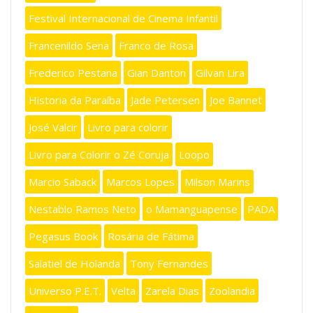
Festival Internacional de Cinema Infantil
Francenildo Sena
Franco de Rosa
Frederico Pestana
Gian Danton
Gilvan Lira
Historia da Paraíba
Jade Petersen
Joe Bannet
José Valcir
Livro para colorir
Livro para Colorir o Zé Coruja
Loopo
Marcio Saback
Marcos Lopes
Milson Marins
Nestablo Ramos Neto
o Mamanguapense
PADA
Pegasus Book
Rosária de Fátima
Salatiel de Holanda
Tony Fernandes
Universo P.E.T.
Velta
Zarela Dias
Zoolandia