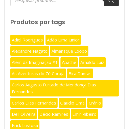
produtos
Produtos por tags
Adiel Rodrigues
Adão Lima Junior
Alexandre Nagato
Almanaque Loopo
Além da Imaginação #1
Apache
Arnaldo Luiz
As Aventuras do Zé Coruja
Bira Dantas
Carlos Augusto Furtado de Mendonça Dias
Fernandes
Carlos Dias Fernandes
Claudio Lima
Crânio
Dell Oliveira
Décio Ramires
Emir Ribeiro
Erick Lustosa