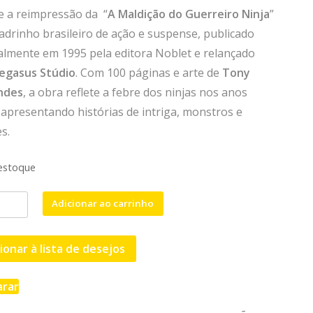
´e a reimpressão da “
A Maldição do Guerreiro Ninja
”
drinho brasileiro de ação e suspense, publicado
almente em 1995 pela editora Noblet e relançado
egasus Stúdio
. Com 100 páginas e arte de
Tony
ndes
, a obra reflete a febre dos ninjas nos anos
 apresentando histórias de intriga, monstros e
s.
estoque
Adicionar ao carrinho
IÇÃO
ionar à lista de desejos
EIRO
rar
idade