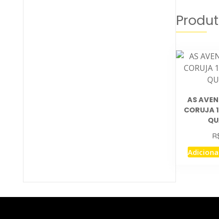
Produt
AS AVEN
CORUJA 1
QU
R
Adiciona