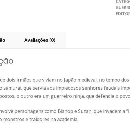
CATEG
GUERRE
EDITO
ção
Avaliações (0)
ição
a de dois irmãos que viviam no Japão medieval, no tempo do
 samurai, que servia aos impiedosos senhores feudais imp
ostos, o outro era um guerreiro ninja, que defendia o povo 
envolve personagens como Bishop e Suzan, que invadem a “Il
 monstros e traidores na academia.