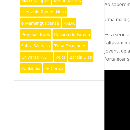
Marcos Lopes
Milson Marins
Ao saberem 
Nestablo Ramos Neto
Uma maldiçã
o Mamanguapense
PADA
Esta série 
Pegasus Book
Rosária de Fátima
faltavam mu
Safira Sándallo
Tony Fernandes
jovens, de 
Universo P.E.T.
Velta
Zarela Dias
fortalecer 
Zoolandia
Zé Coruja