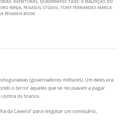
ORIAS:
AVENTURAS
,
QUADRINHOS
TAGS:
A MALDIÇÃO DO
IRO NINJA
,
PEGASUS STÚDIO
,
TONY FERNANDES
MARCA:
RA PEGASUS BOOK
s shogunawas (governadores militares). Um deles era
ondo o terror àqueles que se recusavam a pagar
contra os tiranos.
ha da Caveira” para resgatar um comissário,