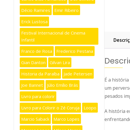
Décio Ramires
Emir Ribeiro
Erick Lustosa
Festival Internacional de Cinema
Infantil
Descri
Franco de Rosa
Frederico Pestana
Descr
Gian Danton
Gilvan Lira
Historia da Paraíba
Jade Petersen
É a históri
Joe Bannet
Júlio Emílio Brás
um perverso
pesados imp
Livro para colorir
Livro para Colorir o Zé Coruja
Loopo
A história 
enfrentando
Marcio Saback
Marco Lopes