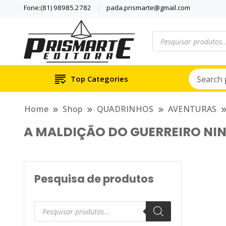
Fone:(81) 98985.2782
pada.prismarte@gmail.com
Pesquisar
produtos
Se inspire com LIVRO
PRISMARTE E
Top Categories
Home
Shop
QUADRINHOS
AVENTURAS
A MALDIÇÃO DO GUERREIRO NIN
Pesquisa de produtos
Pesquisar
produtos