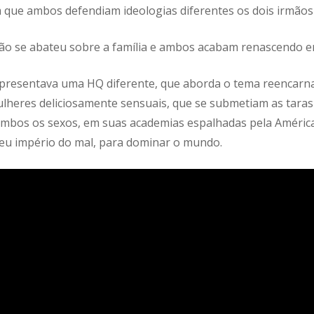
que ambos defendiam ideologias diferentes os dois irmãos 
o se abateu sobre a família e ambos acabam renascendo em
apresentava uma HQ diferente, que aborda o tema reencarna
lheres deliciosamente sensuais, que se submetiam as taras 
ambos os sexos, em suas academias espalhadas pela América
seu império do mal, para dominar o mundo.