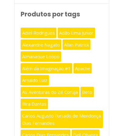
Produtos por tags
Adiel Rodrigues
Adão Lima Junior
Alexandre Nagato
Allan Patrick
Almanaque Loopo
Além da Imaginação #1
Apache
Arnaldo Luiz
As Aventuras do Zé Coruja
Beto
Bira Dantas
Carlos Augusto Furtado de Mendonça
Dias Fernandes
Carlos Dias Fernandes
Dell Oliveira