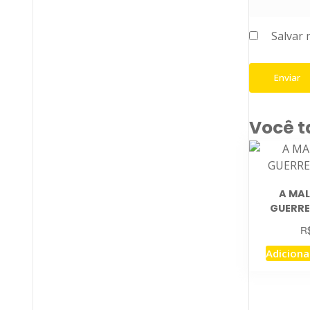
Salvar 
Você 
A MA
GUERRE
R
Adiciona