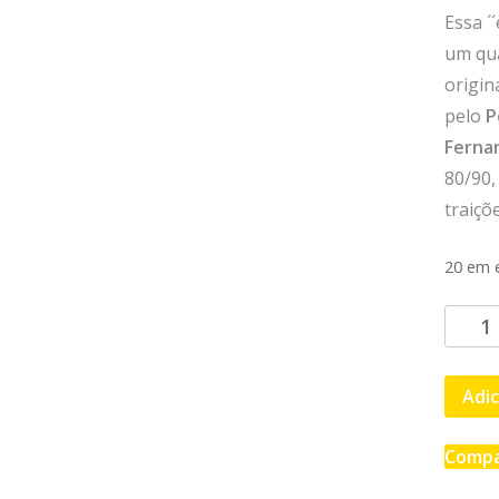
Essa ´
um qua
origin
pelo
P
Ferna
80/90,
traiçõe
20 em 
A
MALD
DO
Adic
GUERR
NINJA
1
Compa
quant