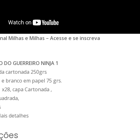
nal Milhas e Milhas –
Acesse e se inscreva
O DO GUERREIRO NINJA 1
da cartonada 250grs
 e branco em papel 75 grs.
 x28, capa Cartonada ,
adrada,
s
ais detalhes
ções