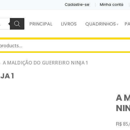
Cadastre-se
Minha conta
PRINCIPAL
LIVROS
QUADRINHOS
P
S E QUADRINHOS.
DITORA
A MALDIÇÃO DO GUERREIRO NINJA 1
JA 1
A 
NIN
R$
85,