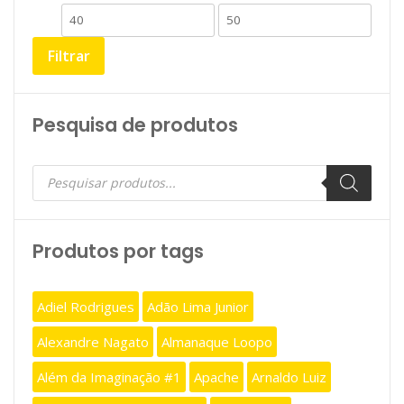
Preço
Preço
mínimo
máximo
Filtrar
Pesquisa de produtos
Pesquisar
produtos
Produtos por tags
Adiel Rodrigues
Adão Lima Junior
Alexandre Nagato
Almanaque Loopo
Além da Imaginação #1
Apache
Arnaldo Luiz