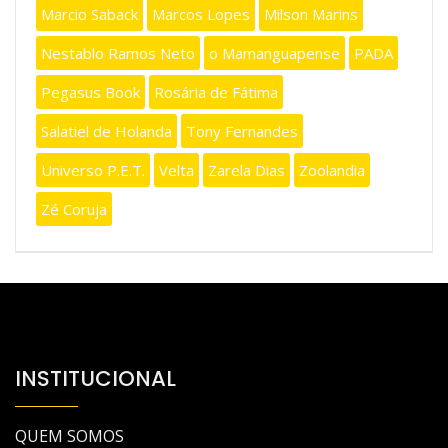
Marcio Saback
Marcos Lopes
Milson Marins
Nestablo Ramos Neto
o Mamanguapense
PADA
Pegasus Book
Rosária de Fátima
Salatiel de Holanda
Tony Fernandes
Universo P.E.T.
Velta
Zarela Dias
Zoolandia
Zé Coruja
INSTITUCIONAL
QUEM SOMOS