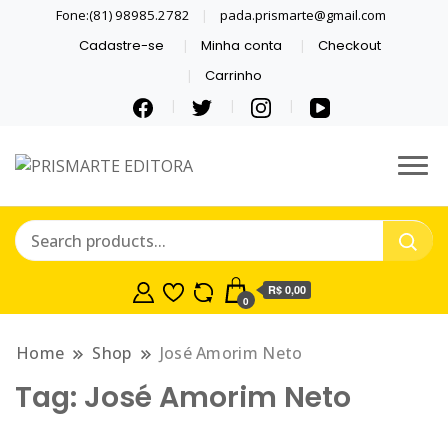
Fone:(81) 98985.2782
pada.prismarte@gmail.com
Cadastre-se
Minha conta
Checkout
Carrinho
Se inspire com LIVROS E
PRISMARTE
QUADRINHOS.
EDITORA
R$ 0,00
0
Home
Shop
José Amorim Neto
Tag:
José Amorim Neto