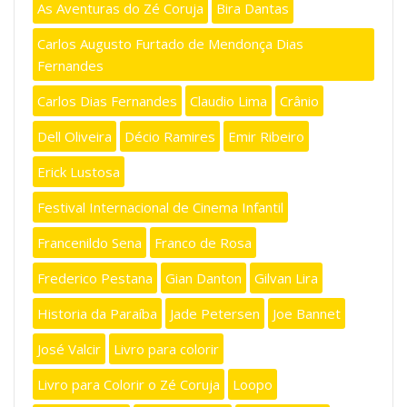
As Aventuras do Zé Coruja
Bira Dantas
Carlos Augusto Furtado de Mendonça Dias
Fernandes
Carlos Dias Fernandes
Claudio Lima
Crânio
Dell Oliveira
Décio Ramires
Emir Ribeiro
Erick Lustosa
Festival Internacional de Cinema Infantil
Francenildo Sena
Franco de Rosa
Frederico Pestana
Gian Danton
Gilvan Lira
Historia da Paraíba
Jade Petersen
Joe Bannet
José Valcir
Livro para colorir
Livro para Colorir o Zé Coruja
Loopo