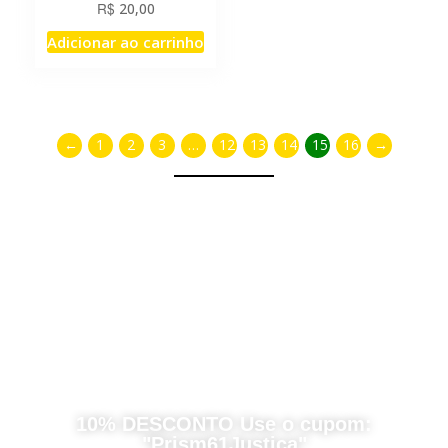
R$
20,00
Adicionar ao carrinho
←
1
2
3
…
12
13
14
15
16
→
Destaque da semana com
10% DESCONTO Use o cupom:
"Prism61Justica"