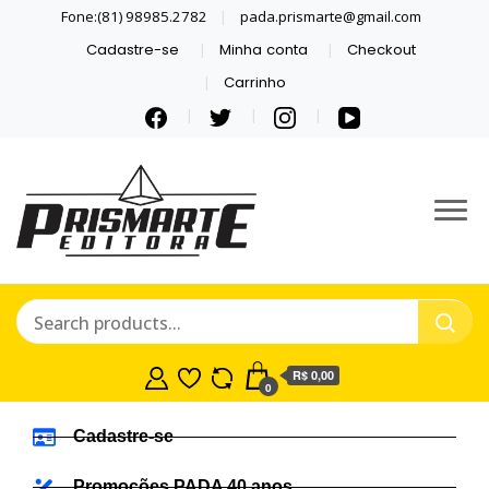
Fone:(81) 98985.2782
pada.prismarte@gmail.com
Cadastre-se
Minha conta
Checkout
Carrinho
PRISMARTE
Se inspire com LIVROS E
QUADRINHOS.
EDITORA
R$ 0,00
0
Cadastre-se
Promoções PADA 40 anos