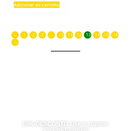
Adicionar ao carrinho
←
1
2
3
…
10
11
12
13
14
15
16
→
Destaque da semana com
10% DESCONTO Use o cupom:
"Prism61Justica"