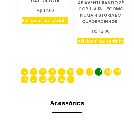
DA FLORESTA
AS AVENTURAS DO ZÉ
CORUJA 18 – “COMO
R$
12,00
NUMA HISTÓRIA EM
Adicionar ao carrinho
QUADRADINHOS”
R$
12,00
Adicionar ao carrinho
←
1
2
3
…
10
11
12
13
14
15
16
…
20
21
22
→
Acessórios